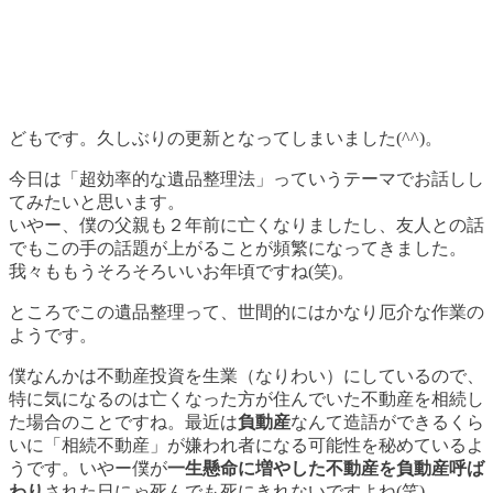
どもです。久しぶりの更新となってしまいました(^^)。
今日は「超効率的な遺品整理法」っていうテーマでお話しし
てみたいと思います。
いやー、僕の父親も２年前に亡くなりましたし、友人との話
でもこの手の話題が上がることが頻繁になってきました。
我々ももうそろそろいいお年頃ですね(笑)。
ところでこの遺品整理って、世間的にはかなり厄介な作業の
ようです。
僕なんかは不動産投資を生業（なりわい）にしているので、
特に気になるのは亡くなった方が住んでいた不動産を相続し
た場合のことですね。最近は
負動産
なんて造語ができるくら
いに「相続不動産」が嫌われ者になる可能性を秘めているよ
うです。いやー僕が
一生懸命に増やした不動産を負動産呼ば
わり
された日にゃ死んでも死にきれないですよね(笑)