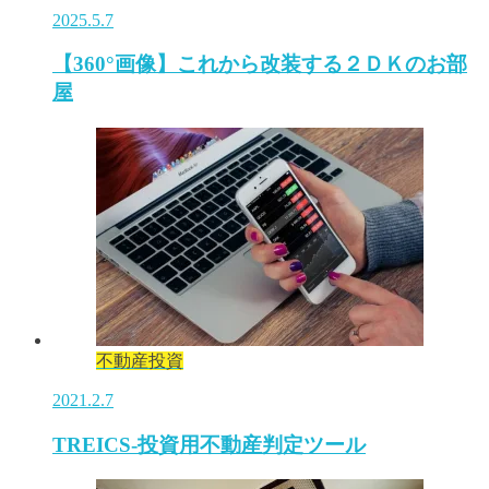
2025.5.7
【360°画像】これから改装する２ＤＫのお部
屋
不動産投資
2021.2.7
TREICS-投資用不動産判定ツール