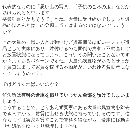
代表的なものに「思い出の写真」「子供のころの服」などが
あげられると思います。
卒業証書とかもそうですかね。大量に受け継いでしまった遺
品のほとんどはこの分類に当てはまるのではないでしょう
か？
この大量の「思い入れは強いけど資産価値は低いモノ」が遺
品として実家にあり、片付けるのも面倒で実家（不動産）ご
と放置状態になってしまう。こういうの聞いたことないです
か？よくあるパターンですね。大量の残置物があるとせっか
く賃貸に出して家賃を稼げる不動産が、いわゆる負動産にな
ってしまうのです。
ではどうすればいいのか？
解決策は
有料の倉庫を借りていったん全部を預けてしまいま
しょう
。
こうすることで、とりあえず実家にある大量の残置物を除去
できますから、賃貸に出せる状態に持っていけるのです。僕
ならまずは実家を貸すことで賃料を得ながら、倉庫に移動さ
せた遺品をゆっくり整理します(^^)。