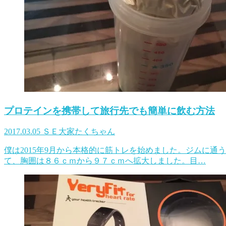
プロテインを携帯して旅行先でも簡単に飲む方法
2017.03.05
ＳＥ大家たくちゃん
僕は2015年9月から本格的に筋トレを始めました。ジムに通
て、胸囲は８６ｃｍから９７ｃｍへ拡大しました。目…