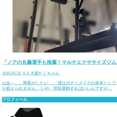
「ノアの丸藤選手も推薦！マルチエクササイズジム
2016.05.31
ＳＥ大家たくちゃん
はあ～。。懸垂がしたい。。 僕はボディメイクの基本として
か鍛えられません。 いや、背筋運動すればいいんですが…
プロフィール