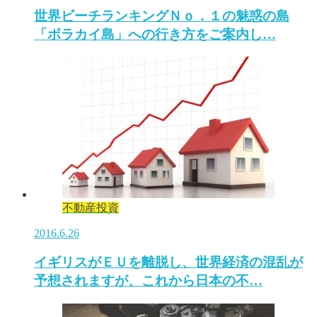
世界ビーチランキングＮｏ．１の魅惑の島
「ボラカイ島」への行き方をご案内し…
不動産投資
2016.6.26
イギリスがＥＵを離脱し、世界経済の混乱が
予想されますが、これから日本の不…