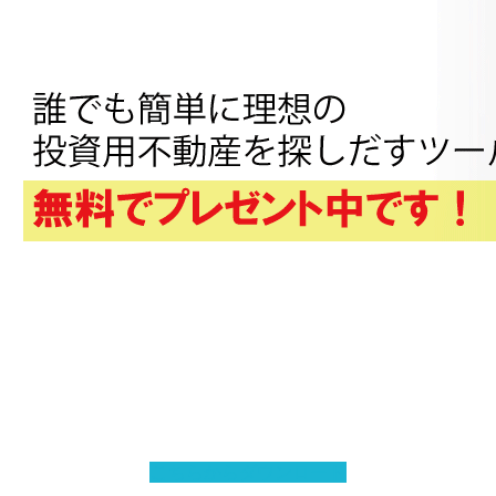
いまメルマガにご登録いただくと、過去に２０００本以
上ダウンロードされた不動産ツールをはじめ、僕が今ま
で発表したレポートやセミナー映像等を無料でプレゼン
トしています(^^)。
下記のフォームからお申込みください。
イケてないサラリーマンから独立し、ストレスのない人
生を歩みたい方にはかなり参考になると思います。
こちらからダウンロード
.